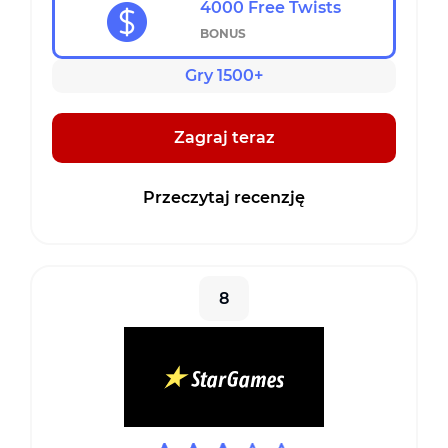
4000 Free Twists
BONUS
Gry 1500+
Zagraj teraz
Przeczytaj recenzję
8