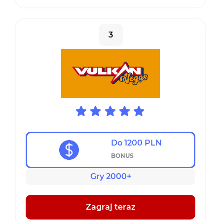
3
Do 1200 PLN
BONUS
Gry 2000+
Zagraj teraz