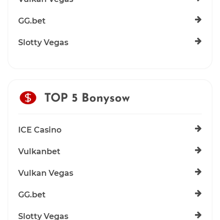
GG.bet
Slotty Vegas
TOP 5 Bonysow
ICE Casino
Vulkanbet
Vulkan Vegas
GG.bet
Slotty Vegas