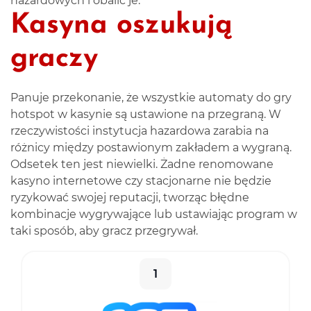
hazardowych i obalić je.
Kasyna oszukują
graczy
Panuje przekonanie, że wszystkie automaty do
gry
hotspot
w kasynie są ustawione na przegraną. W
rzeczywistości instytucja hazardowa zarabia na
różnicy między postawionym zakładem a wygraną.
Odsetek ten jest niewielki. Żadne renomowane
kasyno internetowe
czy stacjonarne nie będzie
ryzykować swojej reputacji, tworząc błędne
kombinacje wygrywające lub ustawiając program w
taki sposób, aby gracz przegrywał.
1