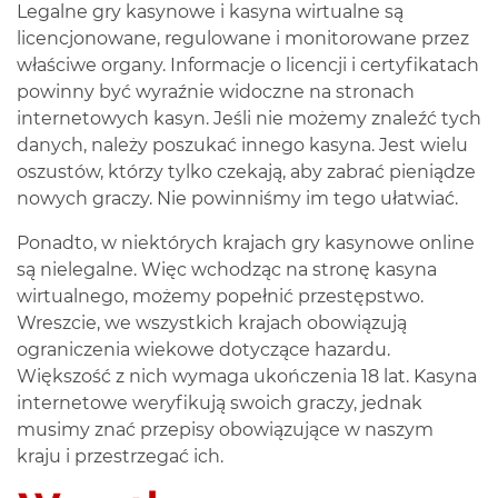
Legalne
gry kasynowe
i kasyna wirtualne są
licencjonowane, regulowane i monitorowane przez
właściwe organy. Informacje o licencji i certyfikatach
powinny być wyraźnie widoczne na stronach
internetowych kasyn. Jeśli nie możemy znaleźć tych
danych, należy poszukać innego kasyna. Jest wielu
oszustów, którzy tylko czekają, aby zabrać pieniądze
nowych graczy.
Nie powinniśmy im tego ułatwiać.
Ponadto, w niektórych krajach
gry kasynowe online
są nielegalne. Więc wchodząc na stronę kasyna
wirtualnego, możemy popełnić przestępstwo.
Wreszcie, we wszystkich krajach obowiązują
ograniczenia wiekowe dotyczące hazardu.
Większość z nich wymaga ukończenia 18 lat. Kasyna
internetowe weryfikują swoich graczy, jednak
musimy znać przepisy obowiązujące w naszym
kraju i przestrzegać ich.