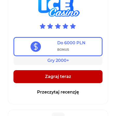
Do 6000 PLN
BONUS
Gry 2000+
Zagraj teraz
Przeczytaj recenzję