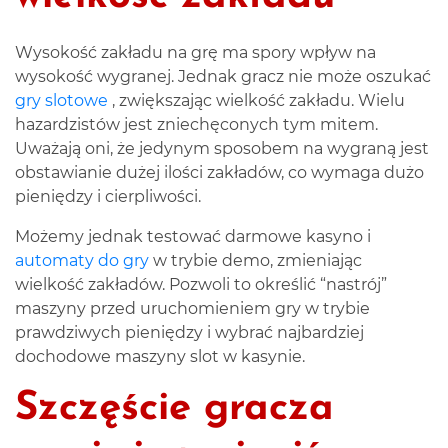
Wysokość zakładu na grę ma spory wpływ na
wysokość wygranej. Jednak gracz nie może oszukać
gry slotowe
, zwiększając wielkość zakładu. Wielu
hazardzistów jest zniechęconych tym mitem.
Uważają oni, że jedynym sposobem na wygraną jest
obstawianie dużej ilości zakładów, co wymaga dużo
pieniędzy i cierpliwości.
Możemy jednak testować
darmowe kasyno
i
automaty do gry
w trybie demo, zmieniając
wielkość zakładów. Pozwoli to określić “nastrój”
maszyny przed uruchomieniem gry w trybie
prawdziwych pieniędzy i wybrać najbardziej
dochodowe
maszyny slot
w kasynie.
Szczęście gracza