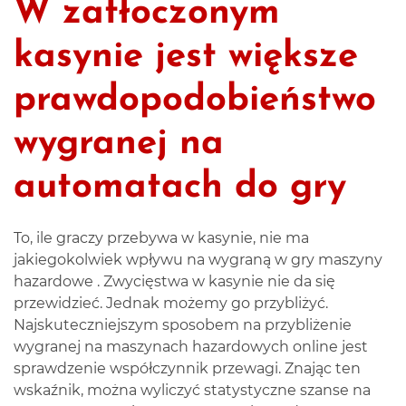
W zatłoczonym
kasynie jest większe
prawdopodobieństwo
wygranej na
automatach do gry
To, ile graczy przebywa w kasynie, nie ma
jakiegokolwiek wpływu na wygraną w
gry maszyny
hazardowe
. Zwycięstwa w kasynie nie da się
przewidzieć. Jednak możemy go przybliżyć.
Najskuteczniejszym sposobem na przybliżenie
wygranej na
maszynach hazardowych online
jest
sprawdzenie współczynnik przewagi. Znając ten
wskaźnik, można wyliczyć statystyczne szanse na