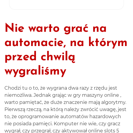
Nie warto grać na
automacie, na którym
przed chwilą
wygraliśmy
Chodzi tu o to, że wygrana dwa razy z rzędu jest
niemożliwa. Jednak grając w
gry maszyny online
,
warto pamiętać, że duże znaczenie mają algorytmy.
Pierwszą rzeczą, na którą należy zwrócić uwagę, jest
to, że
oprogramowanie
automatów hazardowych
nie posiada pamięci. Komputer nie wie, czy gracz
wygrał, czy przegrał, czy aktywował
online slots
5