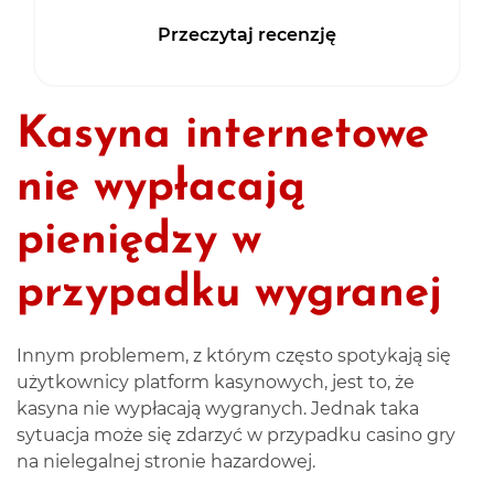
Przeczytaj recenzję
Kasyna internetowe
nie wypłacają
pieniędzy w
przypadku wygranej
Innym problemem, z którym często spotykają się
użytkownicy platform kasynowych, jest to, że
kasyna nie wypłacają wygranych. Jednak taka
sytuacja może się zdarzyć w przypadku
casino gry
na nielegalnej stronie hazardowej.