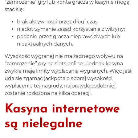
“zamrożenia” gry lub konta gracza w kasynie mogą
stać się:
brak aktywności przez długi czas;
niedotrzymanie zasad korzystania z witryny;
podanie przez gracza nieprawdziwych lub
nieaktualnych danych.
Wysokość wygranej nie ma żadnego wpływu na
“zamrożenie” gry na
slots online
. Jednak kasyna
zwykłe mają limity wypłacania wygranych. Więc jeśli
uda się zgarnąć
jackpota
o sporej wysokości,
wypłacenie tej nagrody, najprawdopodobniej,
zostanie rozłożona na kilka operacji.
Kasyna internetowe
są nielegalne