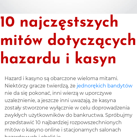
10 najczęstszych
mitów dotyczących
hazardu i kasyn
Hazard i kasyno są obarczone wieloma mitami.
Niektórzy gracze twierdzą, że
jednorękich bandytów
nie da się pokonać, inni wierzą w uporczywe
uzależnienie, a jeszcze inni uważają, że kasyna
zostały stworzone wyłącznie w celu doprowadzenia
zwykłych użytkowników do bankructwa. Spróbujmy
przedstawić 10 najbardziej rozpowszechnionych
mitów o
kasyno online
i stacjonarnych salonach