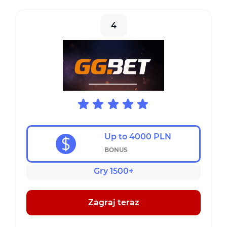
4
Up to 4000 PLN
BONUS
Gry 1500+
Zagraj teraz