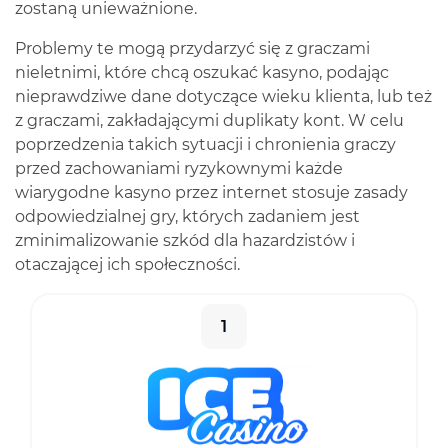
zostaną unieważnione.
Problemy te mogą przydarzyć się z graczami
nieletnimi, które chcą oszukać kasyno, podając
nieprawdziwe dane dotyczące wieku klienta, lub też
z graczami, zakładającymi duplikaty kont. W celu
poprzedzenia takich sytuacji i chronienia graczy
przed zachowaniami ryzykownymi każde
wiarygodne
kasyno przez internet
stosuje zasady
odpowiedzialnej gry, których zadaniem jest
zminimalizowanie szkód dla hazardzistów i
otaczającej ich społeczności.
1