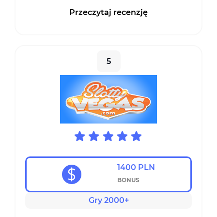
Przeczytaj recenzję
5
1400 PLN
BONUS
Gry 2000+