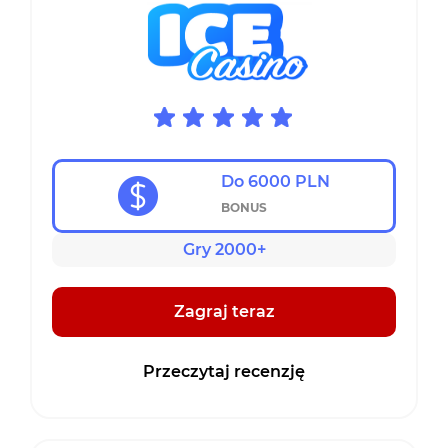
Do 6000 PLN
BONUS
Gry 2000+
Zagraj teraz
Przeczytaj recenzję