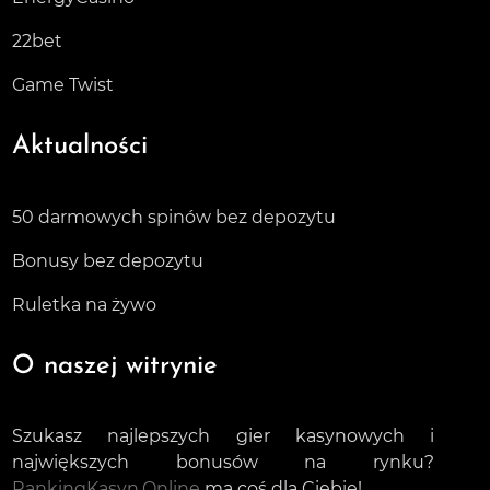
22bet
Game Twist
Aktualności
50 darmowych spinów bez depozytu
Bonusy bez depozytu
Ruletka na żywo
O naszej witrynie
Szukasz najlepszych gier kasynowych i
największych bonusów na rynku?
RankingKasyn.Online
ma coś dla Ciebie!