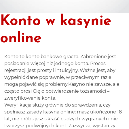
Konto w kasynie
online
Konto to konto bankowe gracza. Zabronione jest
posiadanie więcej niż jednego konta. Proces
rejestracji jest prosty i intuicyjny. Ważne jest, aby
wypełnić dane poprawnie, w przeciwnym razie
mogą pojawić się problemy.Kasyno nie zawsze, ale
często prosi Cię o potwierdzenie tożsamości –
zweryfikowanie konta.
Weryfikacja służy głównie do sprawdzenia, czy
spełniasz zasady kasyna online: masz ukończone 18
lat, nie próbujesz ukraść cudzych wygranych i nie
tworzysz podwójnych kont. Zazwyczaj wystarczy