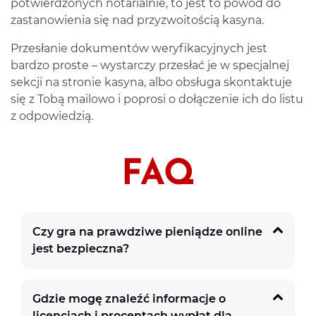
potwierdzonych notarialnie, to jest to powód do
zastanowienia się nad przyzwoitością kasyna.
Przesłanie dokumentów weryfikacyjnych jest
bardzo proste – wystarczy przesłać je w specjalnej
sekcji na stronie kasyna, albo obsługa skontaktuje
się z Tobą mailowo i poprosi o dołączenie ich do listu
z odpowiedzią.
FAQ
Czy gra na prawdziwe pieniądze online
jest bezpieczna?
Gdzie mogę znaleźć informacje o
licencjach i procentach wypłat dla