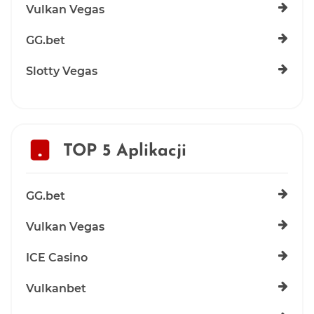
Vulkan Vegas
GG.bet
Slotty Vegas
TOP 5 Aplikacji
GG.bet
Vulkan Vegas
ICE Casino
Vulkanbet