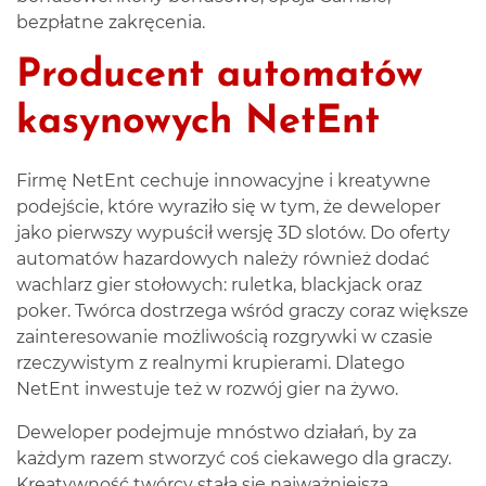
bezpłatne zakręcenia.
Producent automatów
kasynowych NetEnt
Firmę NetEnt cechuje innowacyjne i kreatywne
podejście, które wyraziło się w tym, że deweloper
jako pierwszy wypuścił wersję 3D slotów. Do oferty
automatów hazardowych należy również dodać
wachlarz gier stołowych: ruletka, blackjack oraz
poker. Twórca dostrzega wśród graczy coraz większe
zainteresowanie możliwością rozgrywki w czasie
rzeczywistym z realnymi krupierami. Dlatego
NetEnt
inwestuje też w rozwój gier na żywo.
Deweloper podejmuje mnóstwo działań, by za
każdym razem stworzyć coś ciekawego dla graczy.
Kreatywność twórcy stała się najważniejszą