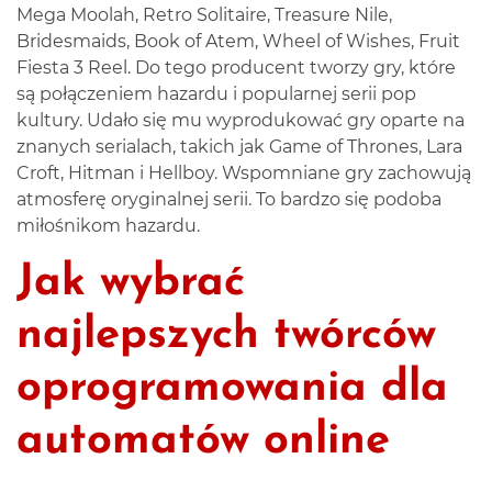
Mega Moolah, Retro Solitaire, Treasure Nile,
Bridesmaids, Book of Atem, Wheel of Wishes, Fruit
Fiesta 3 Reel. Do tego producent tworzy gry, które
są połączeniem hazardu i popularnej serii pop
kultury. Udało się mu wyprodukować gry oparte na
znanych serialach, takich jak Game of Thrones, Lara
Croft, Hitman i Hellboy. Wspomniane gry zachowują
atmosferę oryginalnej serii. To bardzo się podoba
miłośnikom hazardu.
Jak wybrać
najlepszych twórców
oprogramowania dla
automatów online