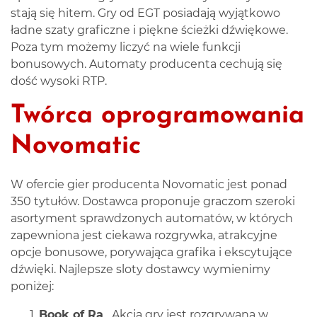
stają się hitem. Gry od EGT posiadają wyjątkowo
ładne szaty graficzne i piękne ścieżki dźwiękowe.
Poza tym możemy liczyć na wiele funkcji
bonusowych. Automaty producenta cechują się
dość wysoki RTP.
Twórca oprogramowania
Novomatic
W ofercie gier producenta
Novomatic
jest ponad
350 tytułów. Dostawca proponuje graczom szeroki
asortyment sprawdzonych automatów, w których
zapewniona jest ciekawa rozgrywka, atrakcyjne
opcje bonusowe, porywająca grafika i ekscytujące
dźwięki. Najlepsze sloty dostawcy wymienimy
poniżej:
Book of Ra
. Akcja gry jest rozgrywana w