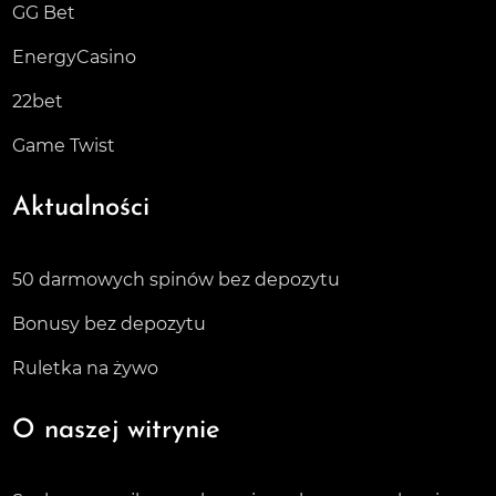
GG Bet
EnergyCasino
22bet
Game Twist
Aktualności
50 darmowych spinów bez depozytu
Bonusy bez depozytu
Ruletka na żywo
O naszej witrynie