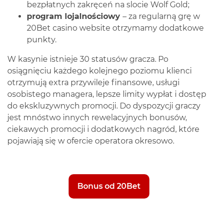
bezpłatnych zakręceń na slocie Wolf Gold;
program lojalnościowy
– za regularną grę w
20Bet casino website
otrzymamy dodatkowe
punkty.
W kasynie istnieje 30 statusów gracza. Po
osiągnięciu każdego kolejnego poziomu klienci
otrzymują extra przywileje finansowe, usługi
osobistego managera, lepsze limity wypłat i dostęp
do ekskluzywnych promocji. Do dyspozycji graczy
jest mnóstwo innych rewelacyjnych bonusów,
ciekawych promocji i dodatkowych nagród, które
pojawiają się w ofercie operatora okresowo.
Bonus od 20Bet