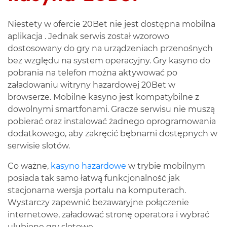
Niestety w ofercie 20Bet nie jest dostępna
mobilna
aplikacja
. Jednak serwis został wzorowo
dostosowany do gry na urządzeniach przenośnych
bez względu na system operacyjny.
Gry kasyno do
pobrania na telefon
można aktywować po
załadowaniu witryny hazardowej 20Bet w
browserze.
Mobilne kasyno
jest kompatybilne z
dowolnymi smartfonami. Gracze serwisu nie muszą
pobierać oraz instalować żadnego oprogramowania
dodatkowego, aby zakręcić bębnami dostępnych w
serwisie slotów.
Co ważne,
kasyno hazardowe
w trybie mobilnym
posiada tak samo łatwą funkcjonalność jak
stacjonarna wersja portalu na komputerach.
Wystarczy zapewnić bezawaryjne połączenie
internetowe, załadować stronę operatora i wybrać
ulubione
gry slotowe
.