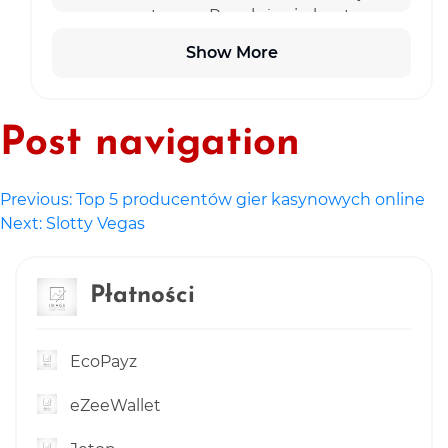
mega pozytywne. Po założeniu konta
otrzymałem atrakcyjny bonus za
rejestrację bez depozytu. Operator
zdecydowanie jest warty zaufania.
Post navigation
Previous:
Top 5 producentów gier kasynowych online
Next:
Slotty Vegas
Płatności
EcoPayz
eZeeWallet