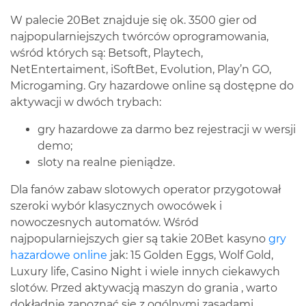
W palecie 20Bet znajduje się ok. 3500 gier od
najpopularniejszych twórców oprogramowania,
wśród których są: Betsoft, Playtech,
NetEntertaiment, iSoftBet, Evolution, Play’n GO,
Microgaming.
Gry hazardowe online
są dostępne do
aktywacji w dwóch trybach:
gry hazardowe za darmo bez rejestracji
w wersji
demo;
sloty na realne pieniądze.
Dla fanów zabaw slotowych operator przygotował
szeroki wybór klasycznych owocówek i
nowoczesnych automatów. Wśród
najpopularniejszych gier są takie
20Bet kasyno
gry
hazardowe online
jak: 15 Golden Eggs, Wolf Gold,
Luxury life, Casino Night i wiele innych ciekawych
slotów. Przed aktywacją
maszyn do grania
, warto
dokładnie zapoznać się z ogólnymi zasadami