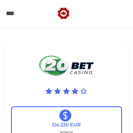
Do 220 EUR
BONUS