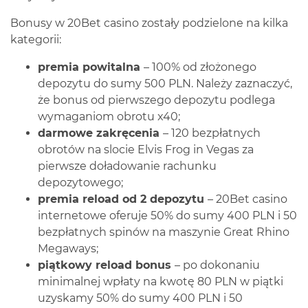
Bonusy w 20Bet casino
zostały podzielone na kilka
kategorii:
premia powitalna
– 100% od złożonego
depozytu do sumy 500 PLN. Należy zaznaczyć,
że
bonus od pierwszego depozytu
podlega
wymaganiom obrotu x40;
darmowe zakręcenia
– 120 bezpłatnych
obrotów na slocie Elvis Frog in Vegas za
pierwsze doładowanie rachunku
depozytowego;
premia reload od 2 depozytu
–
20Bet casino
internetowe
oferuje 50% do sumy 400 PLN i 50
bezpłatnych spinów na maszynie Great Rhino
Megaways;
piątkowy reload bonus
– po dokonaniu
minimalnej wpłaty
na kwotę 80 PLN w piątki
uzyskamy 50% do sumy 400 PLN i 50