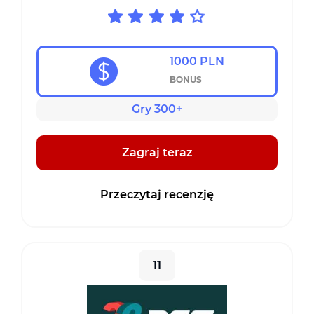
1000 PLN
BONUS
Gry 300+
Zagraj teraz
Przeczytaj recenzję
11