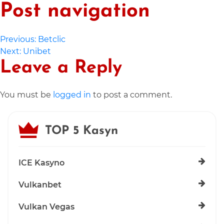
Post navigation
Previous:
Betclic
Next:
Unibet
Leave a Reply
You must be
logged in
to post a comment.
TOP 5 Kasyn
ICE Kasyno
Vulkanbet
Vulkan Vegas