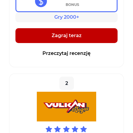
BONUS
Gry 2000+
Zagraj teraz
Przeczytaj recenzję
2