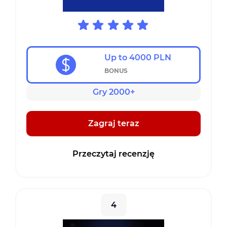
Up to 4000 PLN
BONUS
Gry 2000+
Zagraj teraz
Przeczytaj recenzję
4