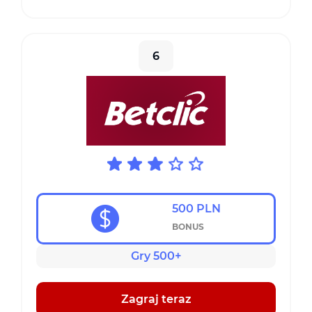
6
500 PLN
BONUS
Gry 500+
Zagraj teraz