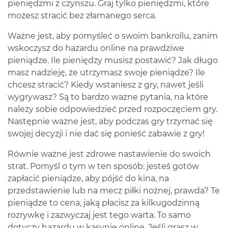
pieniędzmi z czynszu. Graj tylko pieniędzmi, które
możesz stracić bez złamanego serca.
Ważne jest, aby pomyśleć o swoim bankrollu, zanim
wskoczysz do hazardu online na prawdziwe
pieniądze. Ile pieniędzy musisz postawić? Jak długo
masz nadzieję, że utrzymasz swoje pieniądze? Ile
chcesz stracić? Kiedy wstaniesz z gry, nawet jeśli
wygrywasz? Są to bardzo ważne pytania, na które
należy sobie odpowiedzieć przed rozpoczęciem gry.
Następnie ważne jest, aby podczas gry trzymać się
swojej decyzji i nie dać się ponieść zabawie z gry!
Równie ważne jest zdrowe nastawienie do swoich
strat. Pomyśl o tym w ten sposób: jesteś gotów
zapłacić pieniądze, aby pójść do kina, na
przedstawienie lub na mecz piłki nożnej, prawda? Te
pieniądze to cena, jaką płacisz za kilkugodzinną
rozrywkę i zazwyczaj jest tego warta. To samo
dotyczy hazardu w kasynie online. Jeśli grasz w