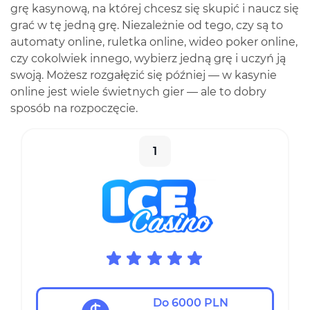
grę kasynową, na której chcesz się skupić i naucz się
grać w tę jedną grę. Niezależnie od tego, czy są to
automaty online, ruletka online, wideo poker online,
czy cokolwiek innego, wybierz jedną grę i uczyń ją
swoją. Możesz rozgałęzić się później — w kasynie
online jest wiele świetnych gier — ale to dobry
sposób na rozpoczęcie.
1
Do 6000 PLN