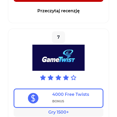
Przeczytaj recenzję
7
4000 Free Twists
BONUS
Gry 1500+