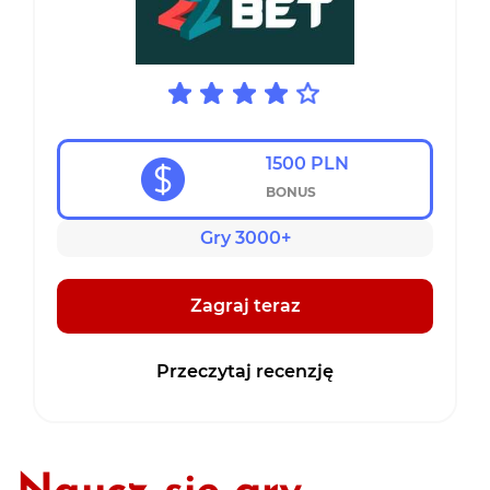
1500 PLN
BONUS
Gry 3000+
Zagraj teraz
Przeczytaj recenzję